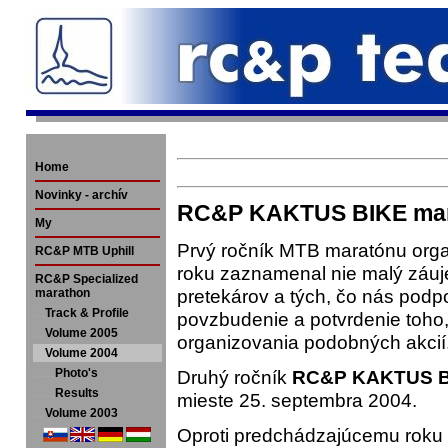
Home
Novinky - archív
RC&P KAKTUS BIKE mar
My
Prvý ročník MTB maratónu or
RC&P MTB Uphill
roku zaznamenal nie malý záuj
RC&P Specialized
pretekárov a tých, čo nás podp
marathon
Track & Profile
povzbudenie a potvrdenie toho
Volume 2005
organizovania podobných akcií
Volume 2004
Photo's
Druhý ročník
RC&P KAKTUS B
Results
mieste 25. septembra 2004.
Volume 2003
Oproti predchádzajúcemu roku bol