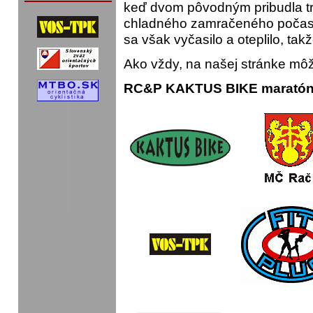
keď dvom pôvodným pribudla tre
chladného zamračeného počasia
sa však vyčasilo a oteplilo, ta
Ako vždy, na našej stránke mô
RC&P KAKTUS BIKE maratón